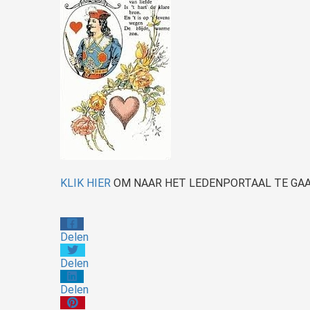
KLIK HIER
OM NAAR HET LEDENPORTAAL TE GA
Delen
Delen
Delen