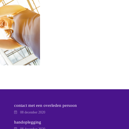
contact met een overleden persoon
08 december 2020
handoplegging
08 december 2020