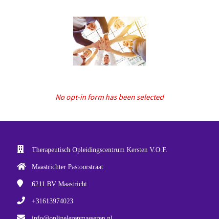
No opt-in form has been selected
Therapeutisch Opleidingscentrum Kersten V.O.F.
Maastrichter Pastoorstraat
6211 BV
Maastricht
+31613974023
info@onlinelerenmasseren.nl